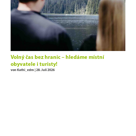
Volný čas bez hranic – hledáme místní
obyvatele i turisty!
von Kathi_edm | 28. Juli 2026