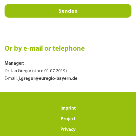
Bitte
lasse
Bitte
dieses
lasse
Feld
dieses
Or by e-mail or telephone
leer.
Feld
leer.
Manager:
Dr. Jan Gregor (since 01.07.2019)
E-mail:
j.gregor@euregio-bayern.de
Imprint
Project
Privacy